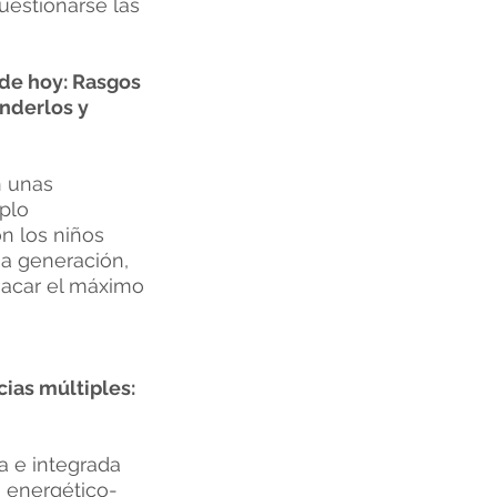
uestionarse las
 de hoy: Rasgos
nderlos y
n unas
plo
n los niños
ma generación,
sacar el máximo
cias múltiples:
a e integrada
, energético-