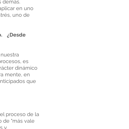
s demás.
aplicar en uno
strés, uno de
do. ¿Desde
 nuestra
procesos, es
arácter dinámico
tra mente, en
anticipados que
el proceso de la
lo de "más vale
s y