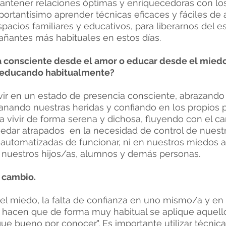
antener relaciones óptimas y enriquecedoras con lo
ortantísimo aprender técnicas eficaces y fáciles de 
acios familiares y educativos, para liberarnos del e
ñantes más habituales en estos días.
a consciente desde el amor o educar desde el mie
educando habitualmente?
vir en un estado de presencia consciente, abrazando
sanando nuestras heridas y confiando en los propios 
 vivir de forma serena y dichosa, fluyendo con el c
quedar atrapados en la necesidad de control de nues
 automatizadas de funcionar, ni en nuestros miedos 
nuestros hijos/as, alumnos y demás personas.
l cambio.
el miedo, la falta de confianza en uno mismo/a y en 
 ... hacen que de forma muy habitual se aplique aquel
e bueno por conocer". Es importante utilizar técnica