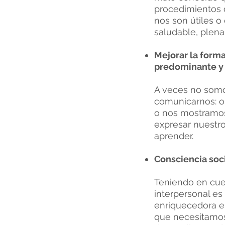
procedimientos 
nos son útiles o
saludable, plena
Mejorar la form
predominante y p
A veces no somo
comunicarnos: o
o nos mostramos 
expresar nuestro
aprender.
Consciencia soci
Teniendo en cuen
interpersonal es
enriquecedora en
que necesitamos