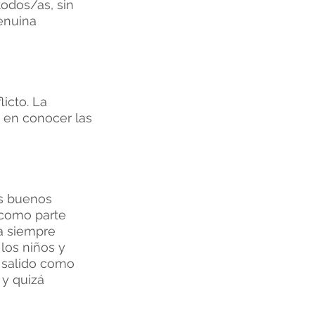
todos/as, sin
enuina
icto. La
 en conocer las
os buenos
 como parte
va siempre
los niños y
 salido como
 y quizá