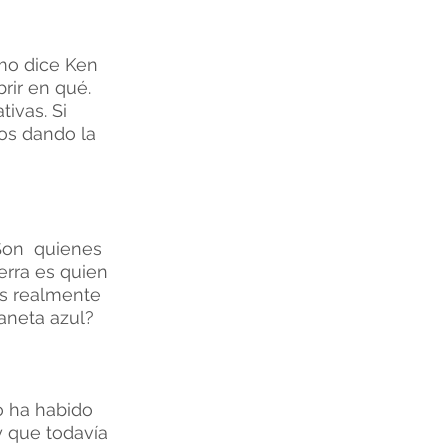
omo dice Ken
scubrir en qué.
ivas. Si
mos dando la
 Son quienes
erra es quien
s realmente
aneta azul?
o ha habido
y que todavía