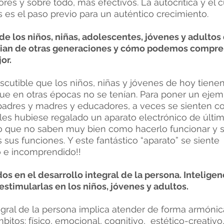
es y sobre todo, más efectivos. La autocrítica y el c
 es el paso previo para un auténtico crecimiento.
de los niños, niñas, adolescentes, jóvenes y adultos
cian de otras generaciones y cómo podemos compre
or.
scutible que los niños, niñas y jóvenes de hoy tiene
ue en otras épocas no se tenían. Para poner un ejem
padres y madres y educadores, a veces se sienten co
les hubiese regalado un aparato electrónico de últi
ro que no saben muy bien como hacerlo funcionar y 
 sus funciones. Y este fantástico “aparato” se siente
 e incomprendido!!
os en el desarrollo integral de la persona. Inteligen
stimularlas en los niños, jóvenes y adultos.
tegral de la persona implica atender de forma armónic
bitos: físico, emocional, cognitivo, estético-creativo