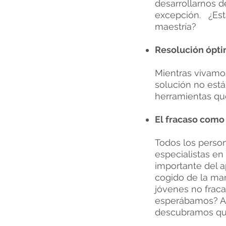
desarrollarnos d
excepción. ¿Est
maestría?
Resolución ópti
Mientras vivamo
solución no est
herramientas que
El fracaso como
Todos los person
especialistas e
importante del a
cogido de la ma
jóvenes no frac
esperábamos? Af
descubramos que