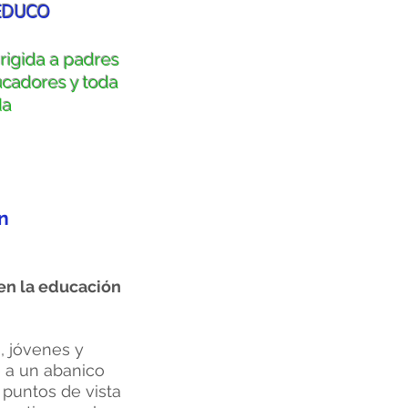
EDUCO
irigida a padres
ucadores y toda
da
n
en la educación
, jóvenes y
e a un abanico
 puntos de vista