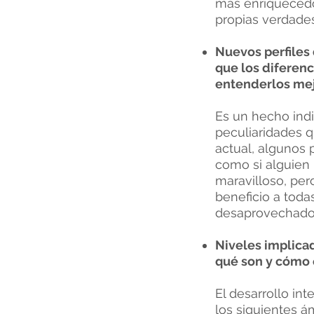
más enriquecedor
propias verdades
Nuevos perfiles 
que los diferen
entenderlos mej
Es un hecho indi
peculiaridades q
actual, algunos 
como si alguien 
maravilloso, pe
beneficio a todas
desaprovechado
Niveles implicad
qué son y cómo e
El desarrollo in
los siguientes ám