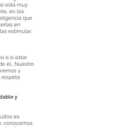
bajo está muy
te, en los
eligencia que
erlas en
as estimular.
í o sí estar
de él., Nuestro
ovemos y
 respeto
dable y
dultos es
te, conocernos