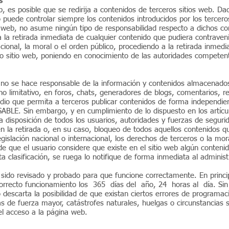
s
b, es posible que se redirija a contenidos de terceros sitios web. Da
uede controlar siempre los contenidos introducidos por los tercero
s web, no asume ningún tipo de responsabilidad respecto a dichos co
 la retirada inmediata de cualquier contenido que pudiera contravenir
acional, la moral o el orden público, procediendo a la retirada inmedi
ho sitio web, poniendo en conocimiento de las autoridades competen
o se hace responsable de la información y contenidos almacenados,
no limitativo, en foros, chats, generadores de blogs, comentarios, r
dio que permita a terceros publicar contenidos de forma independie
BLE. Sin embargo, y en cumplimiento de lo dispuesto en los artícul
 disposición de todos los usuarios, autoridades y fuerzas de seguri
n la retirada o, en su caso, bloqueo de todos aquellos contenidos 
egislación nacional o internacional, los derechos de terceros o la mor
de que el usuario considere que existe en el sitio web algún conteni
ta clasificación, se ruega lo notifique de forma inmediata al administ
 sido revisado y probado para que funcione correctamente. En princi
correcto funcionamiento los 365 días del año, 24 horas al día. S
escarta la posibilidad de que existan ciertos errores de programac
s de fuerza mayor, catástrofes naturales, huelgas o circunstancias
el acceso a la página web.