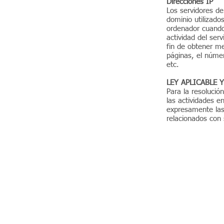
Direcciones IP
Los servidores de
dominio utilizad
ordenador cuando 
actividad del ser
fin de obtener m
páginas, el númer
etc.
LEY APLICABLE 
Para la resolució
las actividades e
expresamente las 
relacionados con