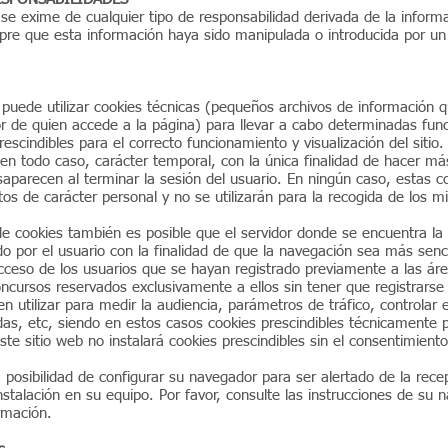
e exime de cualquier tipo de responsabilidad derivada de la inform
pre que esta información haya sido manipulada o introducida por un 
 puede utilizar cookies técnicas (pequeños archivos de información q
r de quien accede a la página) para llevar a cabo determinadas fun
escindibles para el correcto funcionamiento y visualización del sitio.
, en todo caso, carácter temporal, con la única finalidad de hacer más
aparecen al terminar la sesión del usuario. En ningún caso, estas c
os de carácter personal y no se utilizarán para la recogida de los 
de cookies también es posible que el servidor donde se encuentra la
do por el usuario con la finalidad de que la navegación sea más senci
cceso de los usuarios que se hayan registrado previamente a las área
cursos reservados exclusivamente a ellos sin tener que registrarse 
 utilizar para medir la audiencia, parámetros de tráfico, controlar 
as, etc, siendo en estos casos cookies prescindibles técnicamente p
ste sitio web no instalará cookies prescindibles sin el consentimiento
la posibilidad de configurar su navegador para ser alertado de la rece
nstalación en su equipo. Por favor, consulte las instrucciones de su
rmación.