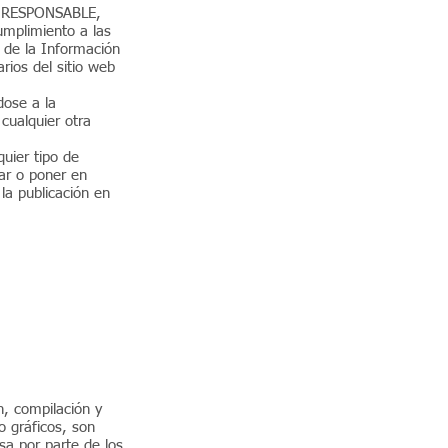
te RESPONSABLE,
umplimiento a las
d de la Información
rios del sitio web
dose a la
cualquier otra
uier tipo de
sar o poner en
la publicación en
n, compilación y
o gráficos, son
sa por parte de los