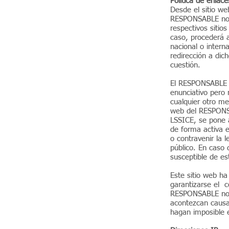
Política de enlace
Desde el sitio we
RESPONSABLE no p
respectivos sitio
caso, procederá a
nacional o intern
redirección a dic
cuestión.
El RESPONSABLE n
enunciativo pero 
cualquier otro me
web del RESPONSA
LSSICE, se pone a
de forma activa e
o contravenir la l
público. En caso 
susceptible de es
Este sitio web ha
garantizarse el 
RESPONSABLE no d
acontezcan causa
hagan imposible 