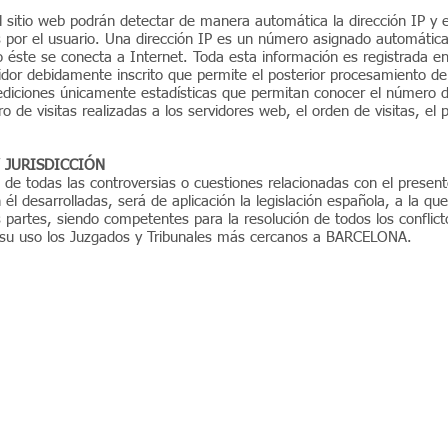
l sitio web podrán detectar de manera automática la dirección IP y
os por el usuario. Una dirección IP es un número asignado automáti
éste se conecta a Internet. Toda esta información es registrada en
vidor debidamente inscrito que permite el posterior procesamiento de
ediciones únicamente estadísticas que permitan conocer el número 
o de visitas realizadas a los servidores web, el orden de visitas, el
Y JURISDICCIÓN
n de todas las controversias o cuestiones relacionadas con el present
n él desarrolladas, será de aplicación la legislación española, a la q
partes, siendo competentes para la resolución de todos los conflict
 su uso los Juzgados y Tribunales más cercanos a BARCELONA.