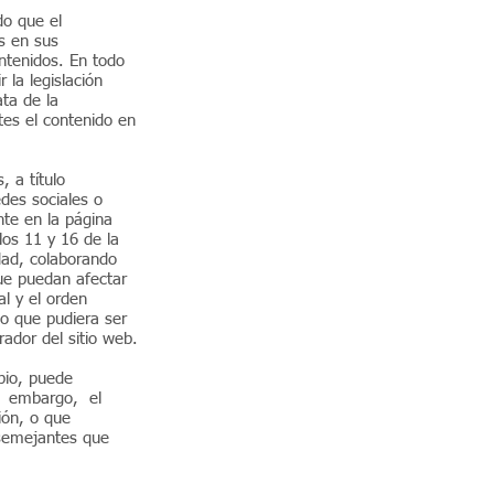
do que el
s en sus
ntenidos. En todo
 la legislación
ata de la
tes el contenido en
 a título
edes sociales o
nte en la página
os 11 y 16 de la
dad, colaborando
que puedan afectar
al y el orden
do que pudiera ser
rador del sitio web.
pio, puede
in embargo, el
ión, o que
 semejantes que