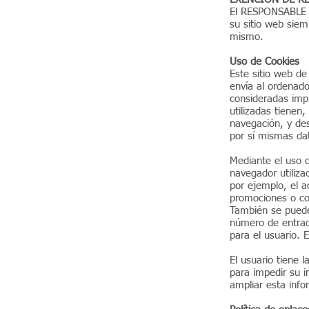
El RESPONSABLE s
su sitio web siem
mismo.
Uso de Cookies
Este sitio web de
envía al ordenado
consideradas impr
utilizadas tienen
navegación, y des
por sí mismas dat
Mediante el uso 
navegador utiliza
por ejemplo, el a
promociones o con
También se pueden
número de entrad
para el usuario. E
El usuario tiene 
para impedir su i
ampliar esta info