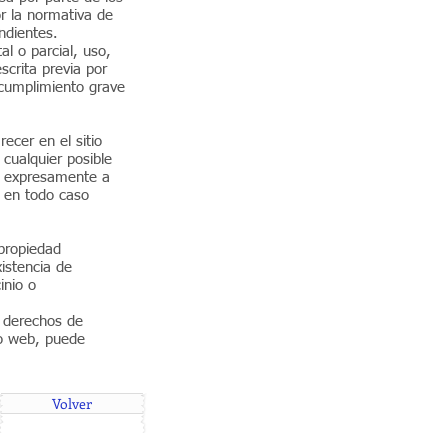
r la normativa de
ondientes.
l o parcial, uso,
scrita previa por
cumplimiento grave
ecer en el sitio
cualquier posible
a expresamente a
y en todo caso
propiedad
xistencia de
inio o
s derechos de
tio web, puede
Volver