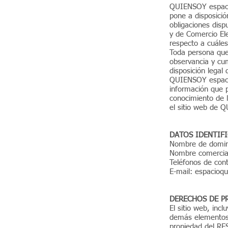
QUIENSOY espacio
pone a disposició
obligaciones disp
y de Comercio Ele
respecto a cuáles
Toda persona que
observancia y cum
disposición legal 
QUIENSOY espacio 
información que p
conocimiento de l
el sitio web de 
DATOS IDENTIF
Nombre de domi
Nombre comercial
Teléfonos de con
E-mail:
espacioq
DERECHOS DE P
El sitio web, inc
demás elementos n
propiedad del RES