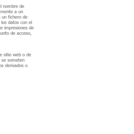
 el nombre de
camente a un
 un fichero de
 los datos con el
de impresiones de
 punto de acceso,
e sitio web o de
ue se someten
os derivados o