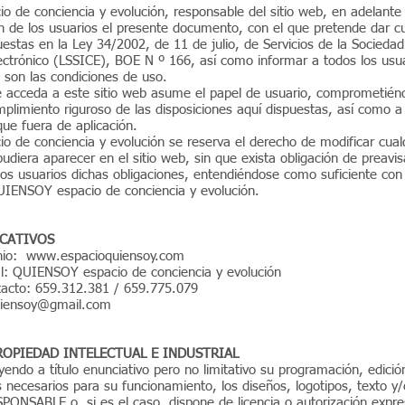
 de conciencia y evolución, responsable del sitio web, en adelan
n de los usuarios el presente documento, con el que pretende dar c
uestas en la Ley 34/2002, de 11 de julio, de Servicios de la Socieda
ctrónico (LSSICE), BOE N º 166, así como informar a todos los usua
 son las condiciones de uso.
 acceda a este sitio web asume el papel de usuario, comprometién
plimiento riguroso de las disposiciones aquí dispuestas, así como a 
que fuera de aplicación.
de conciencia y evolución se reserva el derecho de modificar cualq
udiera aparecer en el sitio web, sin que exista obligación de preavi
os usuarios dichas obligaciones, entendiéndose como suficiente con 
QUIENSOY espacio de conciencia y evolución.
ICATIVOS
nio:
www.espacioquiensoy.com
: QUIENSOY espacio de conciencia y evolución
tacto: 659.312.381 / 659.775.079
uiensoy@gmail.com
ROPIEDAD INTELECTUAL E INDUSTRIAL
luyendo a título enunciativo pero no limitativo su programación, edició
ecesarios para su funcionamiento, los diseños, logotipos, texto y/
PONSABLE o, si es el caso, dispone de licencia o autorización expre