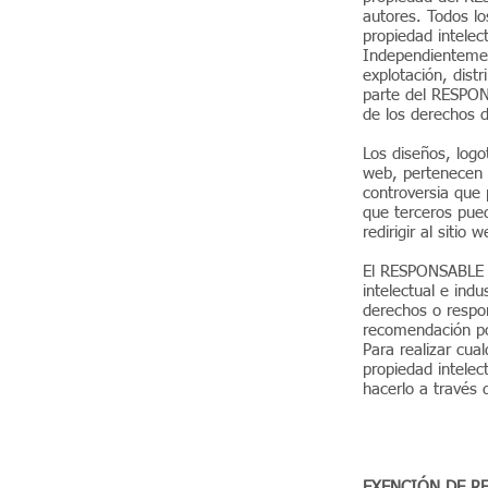
autores. Todos lo
propiedad intelect
Independientement
explotación, distr
parte del RESPON
de los derechos de
Los diseños, logo
web, pertenecen a
controversia que
que terceros pued
redirigir al sitio 
El RESPONSABLE r
intelectual e indu
derechos o respo
recomendación po
Para realizar cua
propiedad intelec
hacerlo a través
EXENCIÓN DE R