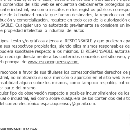
s contenidos del sitio web se encuentran debidamente protegidos po
ual e industrial, así como inscritos en los registros públicos corresp
e de la finalidad para la que fueran destinados, la reproducción tota
ibución y comercialización, requiere en todo caso de la autorización e
SABLE. Cualquier uso no autorizado previamente se considera un in
 propiedad intelectual o industrial del autor.
tipos, texto y/o gráficos ajenos al RESPONSABLE y que pudieran apar
 sus respectivos propietarios, siendo ellos mismos responsables de 
 pudiera suscitarse respecto a los mismos. El RESPONSABLE autoriz
an redirigir directamente a los contenidos concretos del sitio web, 
web principal de
www.espacioquiensoy.com
econoce a favor de sus titulares los correspondientes derechos de 
strial, no implicando su sola mención o aparición en el sitio web la e
nsabilidad alguna sobre los mismos, como tampoco respaldo, patroc
r parte del mismo.
lquier tipo de observación respecto a posibles incumplimientos de lo
tual o industrial, así como sobre cualquiera de los contenidos del si
 del correo electrónico espacioquiensoy@gmail.com.
ESPONSABILIDADES