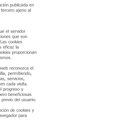
ación publicada en
tercero ajeno al
ue el servidor
ciones que son
 Las cookies
 eficaz la
ookies proporcionan
mismos.
 web reconozca el
lla, permitiendo,
s, servicios,
en cada visita.
el progreso y
ero beneficiosas
 previo del usuario.
pción de cookies y
 navegador para