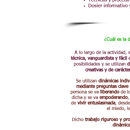
Técnicas y procedim
Dosier informativo 
¿Cuál es la 
A lo largo de la actividad,
técnica, vanguardista y fácil
posibilidades y se utilizan
d
creativas y de carácte
Se utilizan
dinámicas indiv
mediante preguntas clave 
persona se va
liberando
de lo
dicha y se va
empoderando
,
de
vivir entusiasmada
, desde
el miedo, l
Dicho
trabajo riguroso y pr
dinámica