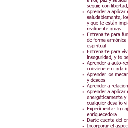
amor, paz y sabidur
seguir, con libertad
Aprender a aplicar 
saludablemente, los
y que te están impi
realmente amas
Entrenarte para fun
de forma armónica e
espiritual
Entrenarte para viv
inseguridad, y te p
Aprender a auto-rec
conviene en cada 
Aprender los meca
y deseos
Aprender a relacio
Aprender a aplicar 
energéticamente y e
cualquier desafío vi
Experimentar tu ca
enriquecedora
Darte cuenta del e
Incorporar el aspec