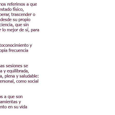
os referimos a que
stado físico,
berar, trascender o
 desde su propio
ciencia, que sin
 lo mejor de sí, para
toconocimiento y
opia frecuencia
has sesiones se
a y equilibrada,
ra, plena
y saludable
:
personal, como social
os a que son
ramientas y
nto en su vida