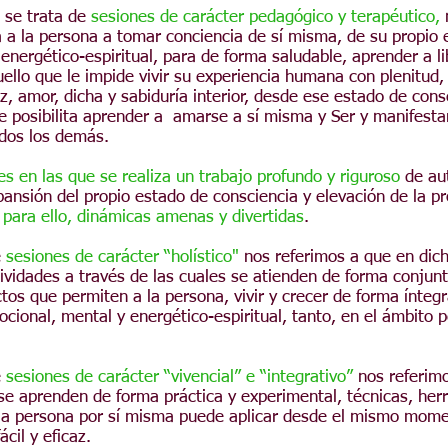
se trata de
sesiones de carácter pedagógico y terapéutico,
n
 a la persona
a tomar conciencia de sí misma, de su propio e
energético-espiritual, para de forma saludable, aprender a li
ello que le impide vivir su experiencia humana con plenitud,
z, amor, dicha y sabiduría interior, desde ese estado de cons
e posibilita aprender a amarse a sí misma y Ser y manifestar
odos los demás.
es en las que se realiza un trabajo profundo y riguroso
de au
ansión del propio estado de consciencia y elevación de la pr
o para ello, dinámicas amenas y divertidas
.
e
sesiones de carácter “holístico"
nos referimos a que en dic
tividades a través de las cuales se atienden de forma conjunt
tos que permiten a la persona, vivir y crecer de forma ínteg
mocional, mental y energético-espiritual,
tanto, en el ámbito 
e
sesiones de carácter “vivencial” e “integrativo”
nos referim
se aprenden de forma práctica y experimental, técnicas, her
la persona por sí misma puede aplicar desde el mismo mome
ácil y eficaz.