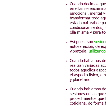
Cuando decimos que 
en ellas se encamina
emocional, mental y 
transformar todo aqu
estado natural de pa
condicionamientos, l
ella misma y para t
Así pues, son
sesion
autosanación, de exp
vibratoria,
utilizand
Cuando hablamos d
realizan variadas ac
todos aquellos aspec
el aspecto físico, e
y planetario.
Cuando hablamos d
sesiones en las que 
procedimientos que 
cotidiana, de forma f