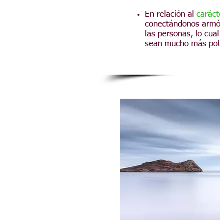
En relación al
caráct
conectándonos armóni
las personas, lo cual
sean mucho más pote