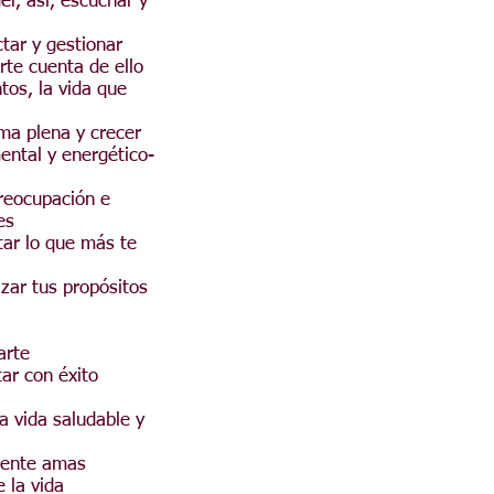
er, así, escuchar y
ctar y gestionar
rte cuenta de ello
tos, la vida que
rma plena y crecer
ental y energético-
preocupación e
es
tar lo que más te
zar tus propósitos
arte
tar con éxito
 vida saludable y
lmente amas
e la vida