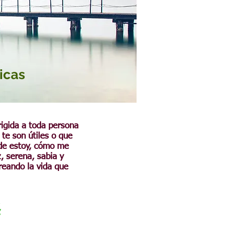
icas
rigida a toda persona
te son útiles o que
nde estoy, cómo me
z, serena,
sabia
y
reando la vida que
,