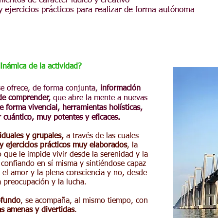
ientos de carácter lúdico y creativo
y ejercicios prácticos para realizar de forma autónoma
dinámica de la actividad?
 se ofrece, de forma conjunta,
información
 de comprender,
que abre la mente a nuevas
e forma vivencial, herramientas holísticas,
r
cuántico,
muy potentes y eficaces.
iduales y grupales,
a través de las cuales
y ejercicios prácticos muy elaborados
, la
 que le impide vivir desde la serenidad y la
 confiando en sí misma y sintiéndose capaz
 el amor y la plena consciencia y no, desde
a preocupación y la lucha.
ofundo
, se acompaña, al mismo tiempo, con
s amenas y divertidas
.