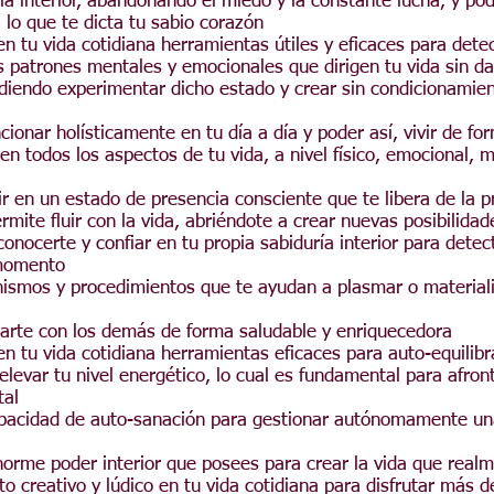
ía interior, abandonando el miedo y la constante lucha, y pod
, lo que te dicta tu sabio corazón
en tu vida cotidiana herramientas útiles y eficaces para dete
 patrones mentales y emocionales que dirigen tu vida sin da
diendo experimentar dicho estado y crear sin condicionamien
cionar holísticamente en tu día a día y poder así, vivir de fo
n todos los aspectos de tu vida, a nivel físico, emocional, m
ir en un estado de presencia consciente que te libera de la 
ermite fluir con la vida, abriéndote a crear nuevas posibilidad
onocerte y confiar en tu propia sabiduría interior para detec
momento
nismos y procedimientos
que te ayudan a plasmar o materiali
narte con los demás de forma saludable y enriquecedora
en tu vida cotidiana herramientas eficaces para auto-equilibr
levar tu nivel energético, lo cual es fundamental para afron
tal
pacidad de auto-sanación para gestionar autónomamente una
norme poder interior que posees para crear la vida que rea
to creativo y lúdico en tu vida cotidiana para disfrutar más d